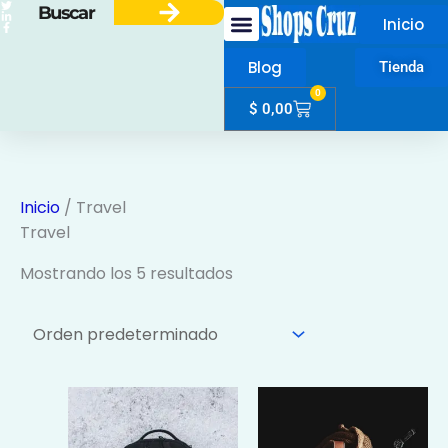
Ir
Search
Inicio
al
contenido
Blog
Tienda
0
Cart
$
0,00
Mi Cuenta
Inicio
/ Travel
Travel
Mostrando los 5 resultados
Rango
Este
de
producto
precios: