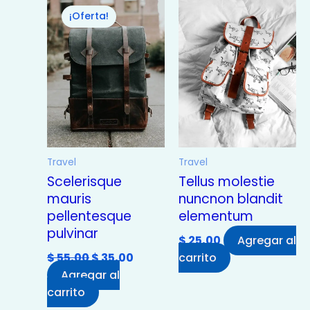
precio
precio
¡Oferta!
original
actual
era:
es:
$ 55,00.
$ 35,00.
Travel
Travel
Scelerisque
Tellus molestie
mauris
nuncnon blandit
pellentesque
elementum
pulvinar
$
25,00
Agregar al
$
55,00
$
35,00
carrito
Agregar al
carrito