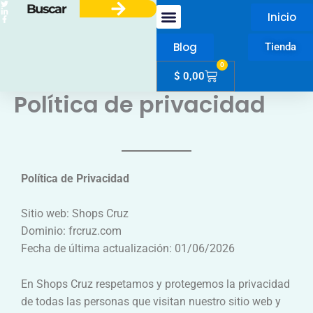
Ir
Search
Inicio
al
contenido
Blog
Tienda
0
Cart
$
0,00
Mi Cuenta
Política de privacidad
Política de Privacidad
Sitio web: Shops Cruz
Dominio: frcruz.com
Fecha de última actualización: 01/06/2026
En Shops Cruz respetamos y protegemos la privacidad
de todas las personas que visitan nuestro sitio web y