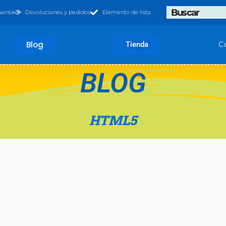
Search
uenta
Devoluciones y pedidos
Elemento de lista
Blog
C
Tienda
BLOG
HTML5