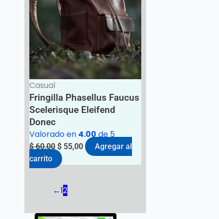
Casual
Fringilla Phasellus Faucus
Scelerisque Eleifend
Donec
Valorado en
4.00
de 5
$
60,00
$
55,00
Agregar al
carrito
←
1
2