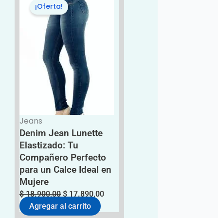
¡Oferta!
precio
precio
original
actual
era:
es:
$ 18.900,00.
$ 17.890,00.
Jeans
Denim Jean Lunette
Elastizado: Tu
Compañero Perfecto
para un Calce Ideal en
Mujere
$
18.900,00
$
17.890,00
Agregar al carrito