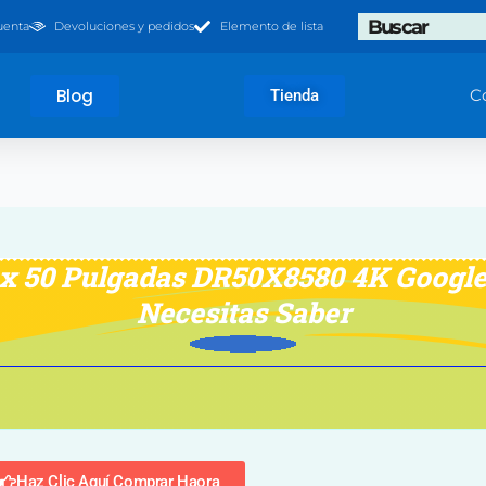
Search
uenta
Devoluciones y pedidos
Elemento de lista
Blog
C
Tienda
x 50 Pulgadas DR50X8580 4K Google 
Necesitas Saber
Haz Clic Aquí Comprar Haora