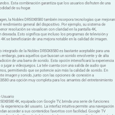
ndos. Esta combinación garantiza que los usuarios disfruten de una
odidad de su hogar.
agen, la Noblex DR50X8580 también incorpora tecnologías que mejoran
el rendimiento general del dispositivo. Por ejemplo, su sistema de
or resolución se visualicen con claridad en la pantalla 4K,
n deseada. Esto significa que incluso los programas de televisión y
 4K se beneficiarán de una mejora notable en la calidad de imagen.
dio integrado de la Noblex DR50X8580 es bastante aceptable para una
in embargo, para aquellos que buscan un sonido envolvente y de alta
adición de una barra de sonido. Esta opción intensificará la experiencia
s o jugar a videojuegos. La tele cuenta con una salida de audio que
ernos, permitiendo que se potencie aún más la calidad de sonido. En
ente imagen y sonido, junto con las opciones de conexión a
0X8580 una opción muy completa para los amantes del entretenimiento
e Usuario
50X8580 4K, equipada con Google TV, brinda una serie de funciones
a experiencia del usuario. La interfaz intuitiva permite una navegación
uedan acceder a sus contenidos favoritos con facilidad. Google TV