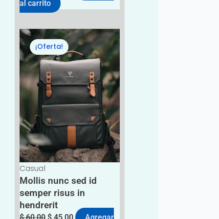
al carrito
El
El
¡Oferta!
precio
precio
original
actual
era:
es:
$ 60,00.
$ 45,00.
Casual
Mollis nunc sed id
semper risus in
hendrerit
$
60,00
$
45,00
Agregar