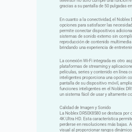
televisor no solo cumple una función e
gracias a su pantalla de 50 pulgadas en
En cuanto a la conectividad, el Noblex
opciones para satisfacer las necesidad
permite conectar dispositivos adicion
sistemas de sonido externo sin compli
reproducción de contenido multimedia
brindando una experiencia de entreteni
La conexión Wi-Fi integrada es otro as
plataformas de streaming y aplicacione
películas, series y contenido en línea 
inteligentes proporciona una opción co
pantalla de su dispositivo móvil, amplia
funciones inteligentes en el Noblex DR
un sistema fácil de usar y altamente c
Calidad de Imagen y Sonido
La Noblex DR50X8580 se destaca por of
4K Ultra HD. Esta característica permit
perderse en resoluciones más bajas. A
visual al proporcionar rangos dinámic