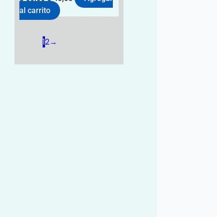
al carrito
1
2
→