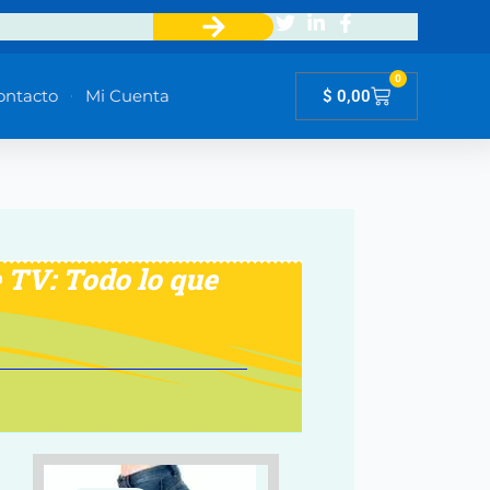
0
Cart
ontacto
Mi Cuenta
$
0,00
TV: Todo lo que
El
El