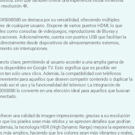
stética, sino que también ofrece una experiencia visual inmersiva
 resolución 4K.
 DR50X8580 se destaca por su versatilidad, ofreciendo múltiples
es de cualquier usuario. Dispone de varios puertos HDMI, lo que
ales como consolas de videojuegos, reproductores de Blu-ray y
caciones. Adicionalmente, cuenta con puertos USB que facilitan la
 directamente desde dispositivos de almacenamiento externos,
miento sin interrupciones.
pecto clave, permitiendo al usuario acceder a una amplia gama de
s disponibles en Google TV. Esto significa que es posible ver
con tan solo unos clics. Además, la compatibilidad con teléfonos
nveniente para aquellos que deseen compartir contenido o duplicar la
ndo así el uso y la funcionalidad del televisor. La integración de
50X8580 lo convierte en una elección ideal para aquellos que buscan
onectado.
recer una calidad de imagen impresionante, gracias a su resolución
e que los píxeles sean más nítidos y se aprecien detalles que podrían
demás, la tecnología HDR (High Dynamic Range) mejora la experiencia
os más amplios, haciendo que los colores sean más vibrantes y reales,